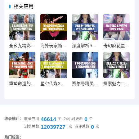
相关应用
全幺九精彩图片分享，探寻麻将中的独特魅力与技巧
海外玩家畅快畅玩英雄联盟国服，如何有效降低延迟攻略
深度解析91苏州晶体在iOS平台的应用与发展趋势
奇幻麻花星空果冻视频带你领略梦幻美食之旅
重塑命运的单身汉：拯救诸天的奇幻旅程最新章节免费阅读
星空传媒XK8015王拉拉的职场成长与升职历程揭秘
赛尔号精灵欢乐谷斗战神珍宝阁元魂珠使用攻略详解
探索魅力二次元，带你进入角色养成游戏的奇幻世界
46614
0
收录统计：
收录应用
个
24小时更新
个
12039727
0
浏览总数
次
点评总数
次
热门标签：