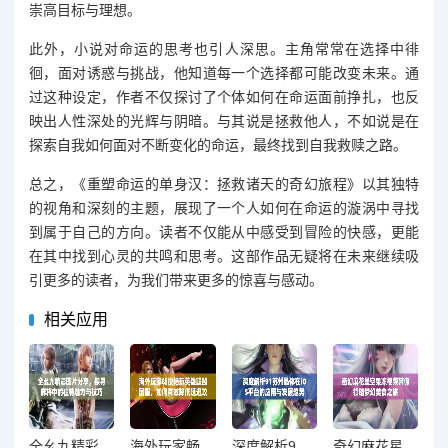
崇高目标与理想。
此外，小说对命运的思考也引人深思。主角常常在选择中徘
徊，面对诱惑与挑战，他知道每一个选择都可能改变未来。通
过这种设定，作者不仅探讨了个体如何在命运面前挣扎，也反
映出人性深处的光辉与阴暗。与其说是拯救他人，不如说是在
探索自我如何面对不断变化的命运，最终找到自我救赎之路。
总之，《重塑命运的单身汉：拯救诸天的奇幻旅程》以其独特
的视角和深刻的主题，展现了一个人如何在命运的漩涡中寻找
到属于自己的方向。读者不仅能从中感受到冒险的快感，更能
在其中找到心灵的共鸣和思考。这部作品无疑将在未来继续吸
引更多的读者，为我们带来更多的惊喜与感动。
相关应用
全幺九精彩图片分享，探寻麻将中的独特魅力与技巧
海外玩家畅快畅玩英雄联盟国服，如何有效降低延迟攻略
深度解析91苏州晶体在iOS平台的应用与发展趋势
奇幻麻花星空果冻视频带你领略梦幻美食之旅