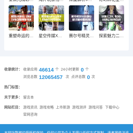
重塑命运的单身汉：拯救诸天的奇幻旅程最新章节免费阅读
星空传媒XK8015王拉拉的职场成长与升职历程揭秘
赛尔号精灵欢乐谷斗战神珍宝阁元魂珠使用攻略详解
探索魅力二次元，带你进入角色养成游戏的奇幻世界
46614
0
收录统计：
收录应用
个
24小时更新
个
12065457
0
浏览总数
次
点评总数
次
热门标签：
关于更多：
留言本
网站栏目：
游戏资讯
游戏攻略
上市新游
游戏测评
游戏问答
下载中心
官网咨询