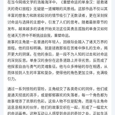
在当今网络文学的浩瀚海洋中，《重塑命运的单身汉：拯救诸
天的奇幻旅程》无疑是一道耀眼的风景线。这部作品不仅以其
丰富的想象力和跌宕起伏的情节吸引了无数读者，更在深刻探
讨命运与选择的主题中，引发了人们的思考。随着最新章节的
发布，越来越多的读者开始关注这位英勇且孤独的单身汉如何
在诸天万界中不断挑战自我，重塑命运。
故事的主角是一名普通的年轻人，因缘际会踏入了诸天万界的
旅程。他的目标明确，就是拯救那些在苦难中挣扎的生命，揭
开更大的阴谋。在他的身后，是一段不为人知的过去和对命运
的深刻反思。单身汉的身份在这条道路上并非劣势，反而成了
他探索自由与勇气的灵魂象征。他与众多神秘的存在相遇，从
而体验到人生的丰富和复杂，使得他的角色更加立体，充满吸
引力。
通过一系列惊险的冒险，主角结交了各类奇幻的同伴，他们或
是通天彻底的高手，或是郁郁寡欢的失落者，每一个角色都为
故事增添了浓厚的色彩。这些人物不仅是配角，而是与主角命
运息息相关的伙伴，他们的故事交织在一起，形成了一幅宏大
的命运画卷。这种互动让人感受到命运的奇妙之处，正如生活