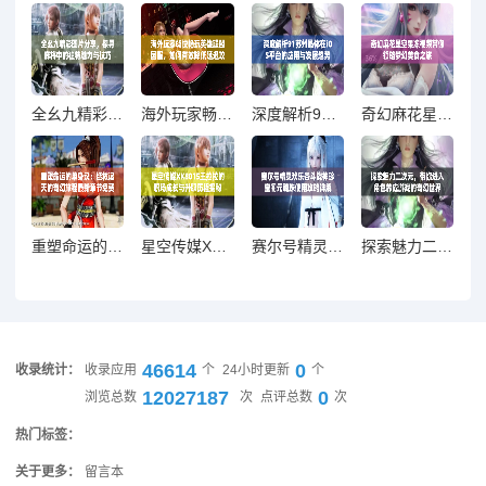
全幺九精彩图片分享，探寻麻将中的独特魅力与技巧
海外玩家畅快畅玩英雄联盟国服，如何有效降低延迟攻略
深度解析91苏州晶体在iOS平台的应用与发展趋势
奇幻麻花星空果冻视频带你领略梦幻美食之旅
重塑命运的单身汉：拯救诸天的奇幻旅程最新章节免费阅读
星空传媒XK8015王拉拉的职场成长与升职历程揭秘
赛尔号精灵欢乐谷斗战神珍宝阁元魂珠使用攻略详解
探索魅力二次元，带你进入角色养成游戏的奇幻世界
46614
0
收录统计：
收录应用
个
24小时更新
个
12027187
0
浏览总数
次
点评总数
次
热门标签：
关于更多：
留言本