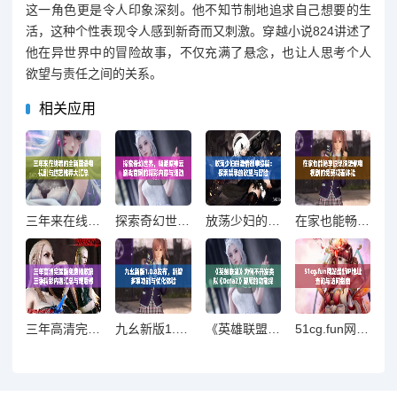
这一角色更是令人印象深刻。他不知节制地追求自己想要的生
活，这种个性表现令人感到新奇而又刺激。穿越小说824讲述了
他在异世界中的冒险故事，不仅充满了悬念，也让人思考个人
欲望与责任之间的关系。
相关应用
三年来在线看的全新国语电视剧与综艺推荐大汇总
探索奇幻世界，畅游原神云游戏官网的精彩内容与活动
放荡少妇的激情故事续篇：探索禁忌的欲望与冒险
在家也能畅享很想很想你电视剧的免费观看体验
三年高清完整版免费播放第三季精彩内容汇总与观后感
九幺新版1.0.8发布，新增多项功能与优化体验
《英雄联盟》为何不开发类似《Dota2》游廊的功能探讨
51cg.fun网站最新IP地址查询与访问指南