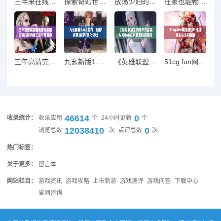
三年来在线看的全新国语电视剧与综艺推荐大汇总
探索奇幻世界，畅游原神云游戏官网的精彩内容与活动
放荡少妇的激情故事续篇：探索禁忌的欲望与冒险
在家也能畅享很想很想你电视剧的免费观看体验
三年高清完整版免费播放第三季精彩内容汇总与观后感
九幺新版1.0.8发布，新增多项功能与优化体验
《英雄联盟》为何不开发类似《Dota2》游廊的功能探讨
51cg.fun网站最新IP地址查询与访问指南
46614
0
收录统计：
收录应用
个
24小时更新
个
12038410
0
浏览总数
次
点评总数
次
热门标签：
关于更多：
留言本
网站栏目：
游戏资讯
游戏攻略
上市新游
游戏测评
游戏问答
下载中心
官网咨询