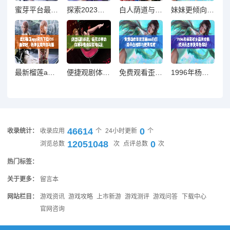
蜜芽平台最新网名揭晓，网友热议背后含义与创意来源
探索2023年最新的免费窗口软件推荐与下载渠道
白人荫道与BBW的热情碰撞，重现魅力与风情
妹妹更倾向于提升攻速还是增强暴击，哪个更重要呢
最新榴莲app官方下载iOS版体验，畅享优质内容与服务
便捷观剧体验，麻花影视助你畅享各类精彩电视剧
免费观看歪歪漫画sss的在线平台推荐与使用指南
1996年杨思敏主演的经典版演员名单及角色解析
46614
0
收录统计：
收录应用
个
24小时更新
个
12051048
0
浏览总数
次
点评总数
次
热门标签：
关于更多：
留言本
网站栏目：
游戏资讯
游戏攻略
上市新游
游戏测评
游戏问答
下载中心
官网咨询