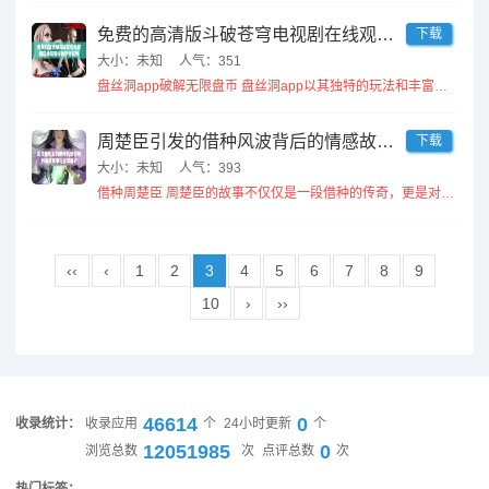
免费的高清版斗破苍穹电视剧在线观看樱桃平台推荐
下载
大小：未知
人气：351
盘丝洞app破解无限盘币 盘丝洞app以其独特的玩法和丰富的功能受到用户的喜爱，破解无限盘币的功能尤为吸引...
周楚臣引发的借种风波背后的情感故事与启示解析
下载
大小：未知
人气：393
借种周楚臣 周楚臣的故事不仅仅是一段借种的传奇，更是对人性与亲情的深刻探讨。他的选择让人反思，如何在现代社...
‹‹
‹
1
2
3
4
5
6
7
8
9
10
›
››
46614
0
收录统计：
收录应用
个
24小时更新
个
12051985
0
浏览总数
次
点评总数
次