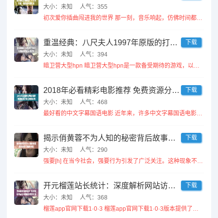
大小：未知
人气：355
初次爱你插曲闯进我的世界 那一刻，音乐响起，仿佛时间都停滞了。初次听到那首插曲，心中泛起涟漪，恍若有人...
重温经典：八尺夫人1997年原版的打动心灵之旅
下载
大小：未知
人气：394
暗卫营大型hpn 暗卫营大型hpn是一款备受期待的游戏，以其引人入胜的剧情和精美的画面而闻名。玩家将进入一...
2018年必看精彩电影推荐 免费资源分享与观影指南
下载
大小：未知
人气：468
最好看的中文字幕国语电影 近年来，许多中文字幕国语电影备受追捧，如《我不是药神》和《追龙》。这些电影不仅剧...
揭示俏黄蓉不为人知的秘密背后故事与情感纠葛
下载
大小：未知
人气：290
强要[h] 在当今社会，强要行为引发了广泛关注。这种现象不仅涉及性别关系，更是权利与尊重的问题。公众对强要...
开元榴莲站长统计：深度解析网站访问数据的有效方法
下载
大小：未知
人气：368
榴莲app官网下载1·0·3 榴莲app官网下载1·0·3版本提供了更加流畅的用户体验和多种新功能，用户可...